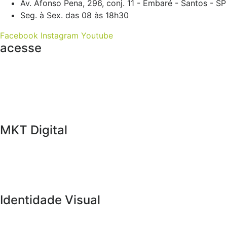
Av. Afonso Pena, 296, conj. 11 - Embaré - Santos - SP
Seg. à Sex. das 08 às 18h30
Facebook
Instagram
Youtube
acesse
Home
A Empresa
Portfólio
Blog
Trabalhe Conosco
MKT Digital
Gestão de Redes Sociais
Otimização SEO
Google Ads
Facebook Ads
Identidade Visual
Branding