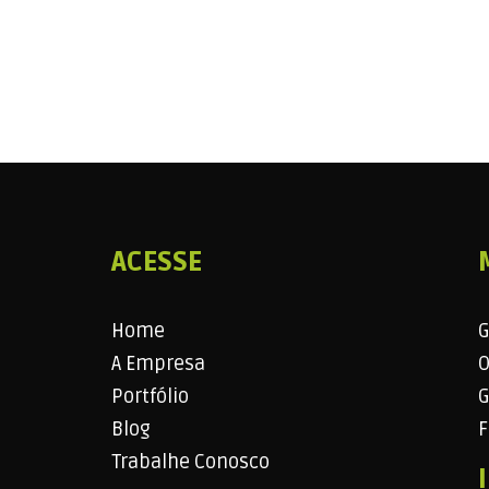
ACESSE
Home
G
A Empresa
O
Portfólio
G
Blog
F
Trabalhe Conosco