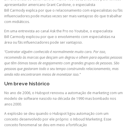
apresentador americano Grant
Cardone
, o especialista
Bill
Carmody
explica por que o relacionamento com especialistas ou fãs
influenciadores pode muitas vezes ser mais vantajoso do que trabalhar
com midiáticos.
Em uma entrevista ao canal
Ask
the
Pro no Youtube, o especialista
Bill
Carmody
explicou por que o envolvimento com especialistas na
área ou fãs influenciadores pode ser vantajoso.
“Contratar alguém conhecido é normalmente muito caro. Por isso,
recomendo às marcas que desçam um degrau e olhem para aquelas pessoas
que têm ótimas taxas de engajamento com grandes grupos de pessoas. São
pessoas que gastaram todo o seu tempo construindo relacionamento, mas
ainda não encontraram meios de monetizar isso.”
Um breve histórico
No ano de 2006, o
Hubspot
renovou a automação de marketing com um
modelo de software nascido na década de 1990 mas bombado nos
anos 2000.
A explosão se deu quando o
Hubspot
ligou automação com um
conceito desenvolvido por ele próprio: o
Inboud
Marketing. Esse
conceito
fenomenal
se deu em meio a fortificação