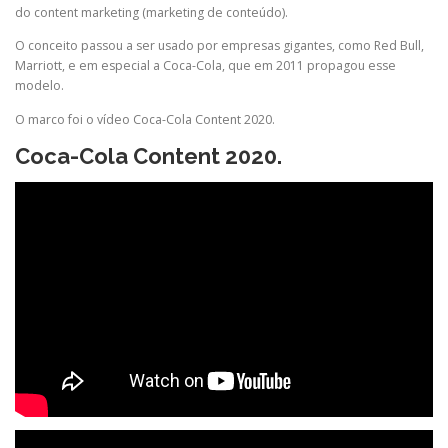
do
content
marketing (marketing de
conteúdo
).
O conceito passou a ser usado por empresas gigantes, como
Red
Bull,
Marriott, e em especial a Coca-Cola, que em 2011 propagou esse
modelo.
O marco foi o vídeo Coca-Cola
Content
2020.
Coca-Cola Content 2020.