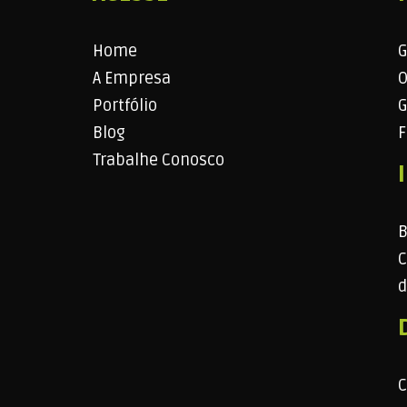
Home
G
A Empresa
O
Portfólio
G
Blog
F
Trabalhe Conosco
B
C
d
C